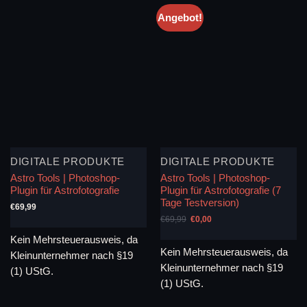
Angebot!
DIGITALE PRODUKTE
DIGITALE PRODUKTE
Astro Tools | Photoshop-
Astro Tools | Photoshop-
Plugin für Astrofotografie
Plugin für Astrofotografie (7
Tage Testversion)
€
69,99
Ursprünglicher
Aktueller
€
69,99
€
0,00
Preis
Preis
war:
ist:
Kein Mehrsteuerausweis, da
€69,99
€0,00.
Kein Mehrsteuerausweis, da
Kleinunternehmer nach §19
Kleinunternehmer nach §19
(1) UStG.
(1) UStG.